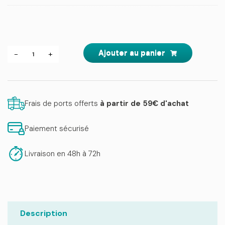
quantité
Ajouter au panier
-
+
de
Pack
3
parasites-
protocole
complet
Frais de ports offerts
à partir de 59€ d'achat
Paiement sécurisé
Livraison en 48h à 72h
Description