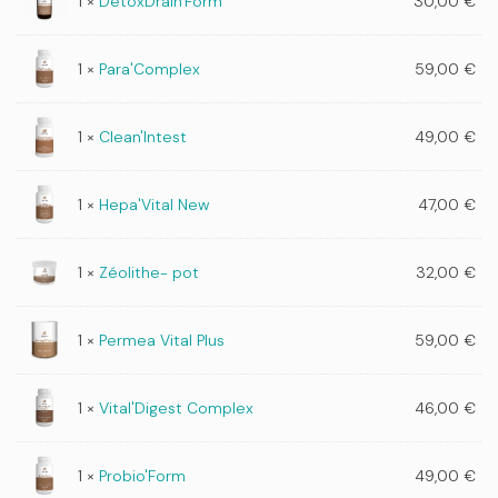
1 ×
DetoxDrain'Form
30,00
€
1 ×
Para'Complex
59,00
€
1 ×
Clean'Intest
49,00
€
1 ×
Hepa'Vital New
47,00
€
1 ×
Zéolithe- pot
32,00
€
1 ×
Permea Vital Plus
59,00
€
1 ×
Vital'Digest Complex
46,00
€
1 ×
Probio'Form
49,00
€