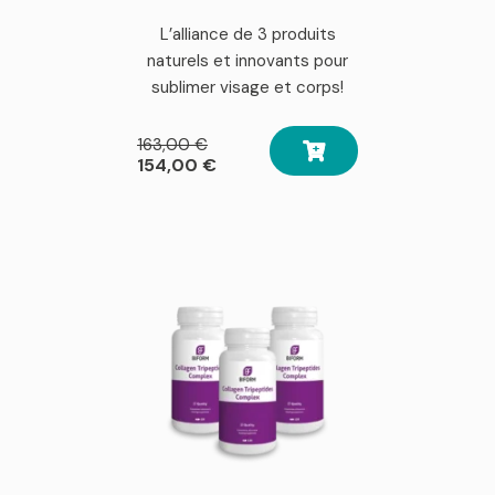
L’alliance de 3 produits
naturels et innovants pour
sublimer visage et corps!
Le
163,00
€
prix
Le
154,00
€
initial
prix
était :
actuel
163,00 €.
est :
154,00 €.