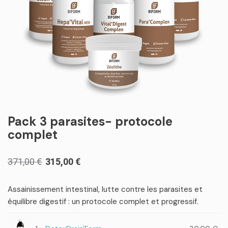
Pack 3 parasites- protocole
complet
Le
Le
371,00
€
315,00
€
prix
prix
initial
actuel
Assainissement intestinal, lutte contre les parasites et
équilibre digestif : un protocole complet et progressif.
était :
est :
371,00 €.
315,00 €.