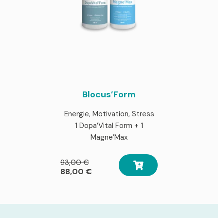
Blocus’Form
Energie, Motivation, Stress
1 Dopa’Vital Form + 1
Magne’Max
Le
93,00
€
prix
Le
88,00
€
initial
prix
était :
actuel
93,00 €.
est :
88,00 €.