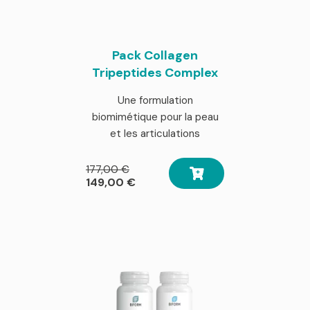
Pack Collagen
Tripeptides Complex
Une formulation
biomimétique pour la peau
et les articulations
Le
177,00
€
prix
Le
149,00
€
initial
prix
était :
actuel
177,00 €.
est :
149,00 €.