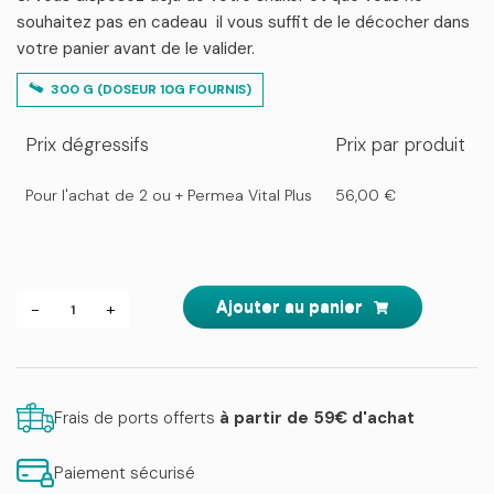
souhaitez pas en cadeau il vous suffit de le décocher dans
votre panier avant de le valider.
300 G (DOSEUR 10G FOURNIS)
Prix dégressifs
Prix par produit
Pour l'achat de 2 ou + Permea Vital Plus
56,00
€
quantité
Ajouter au panier
-
+
de
Permea
Vital
Plus
Frais de ports offerts
à partir de 59€ d'achat
Paiement sécurisé