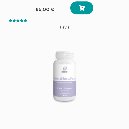
65,00
€
5.00
1 avis
out of 5