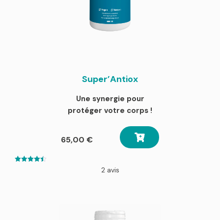
Super’Antiox
Une synergie pour
protéger votre corps !
65,00
€
4.50
2 avis
out of 5