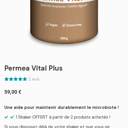
Permea Vital Plus
2
avis
Noté
2
5.00
sur 5
59,00
€
basé sur
notations
client
Une aide pour
maintenir
durablement le microbiote
!
1 Shaker OFFERT à partir de 2 produits achetés !
Si vous disposez déjà de votre shaker et que vous ne