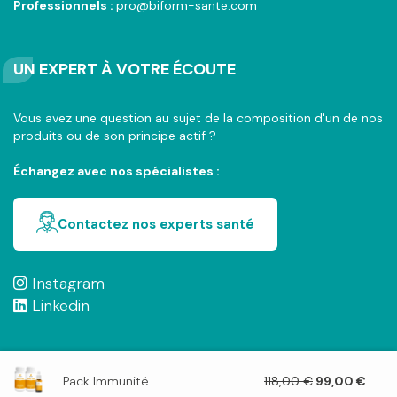
Professionnels :
pro@biform-sante.com
UN EXPERT À VOTRE ÉCOUTE
Vous avez une question au sujet de la composition d'un de nos
produits ou de son principe actif ?
Échangez avec nos spécialistes :
Contactez nos experts santé
Instagram
Linkedin
Le
Le
Pack Immunité
118,00
€
99,00
€
Déclaration de confidentialité
Mentions légales