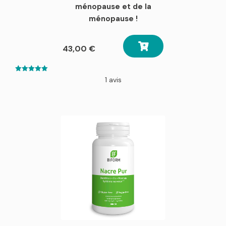
ménopause et de la
ménopause !
43,00
€
5.00
1 avis
out of 5