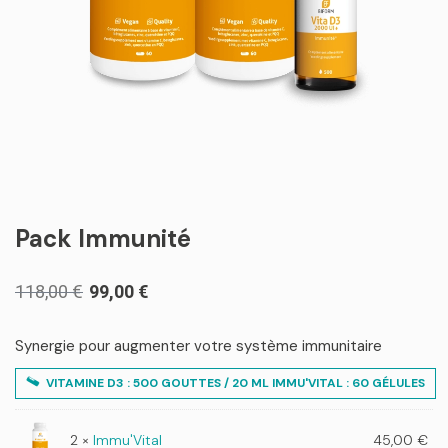
Pack Immunité
Le
Le
118,00
€
99,00
€
prix
prix
initial
actuel
Synergie pour augmenter votre système immunitaire
était :
est :
VITAMINE D3 : 500 GOUTTES / 20 ML IMMU'VITAL : 60 GÉLULES
118,00 €.
99,00 €.
2 ×
Immu'Vital
45,00
€