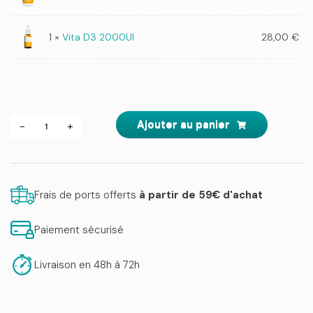
1 ×
Vita D3 2000UI
28,00
€
quantité
Ajouter au panier
-
+
de
Pack
Immunité
Frais de ports offerts
à partir de 59€ d'achat
Paiement sécurisé
Livraison en 48h à 72h