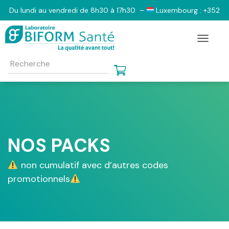
Du lundi au vendredi de 8h30 à 17h30 –
Luxembourg : +352
2833 6103 –
Belgique : +32 (0)2 555 1130 –
France : 0801
Toggle N
798 805 – 09 73 03 47 64 e-mail contact@biform-sante.com
NOS PACKS
non cumulatif avec d’autres codes
promotionnels