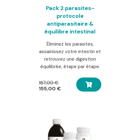
Pack 2 parasites-
protocole
antiparasitaire &
équilibre intestinal
Éliminez les parasites,
assainissez votre intestin et
retrouvez une digestion
équilibrée, étape par étape.
Le
187,00
€
prix
Le
155,00
€
initial
prix
était :
actuel
187,00 €.
est :
155,00 €.