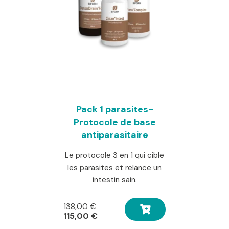
Pack 1 parasites-
Protocole de base
antiparasitaire
Le protocole 3 en 1 qui cible
les parasites et relance un
intestin sain.
Le
138,00
€
prix
Le
115,00
€
initial
prix