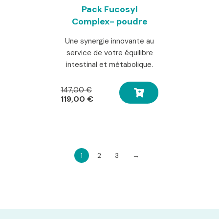
Pack Fucosyl
Complex- poudre
Une synergie innovante au
service de votre équilibre
intestinal et métabolique.
Le
147,00
€
prix
Le
119,00
€
initial
prix
était :
actuel
147,00 €.
est :
119,00 €.
1
2
3
→