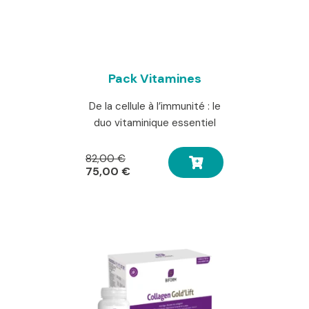
Pack Vitamines
De la cellule à l’immunité : le
duo vitaminique essentiel
Le
82,00
€
prix
Le
75,00
€
initial
prix
était :
actuel
82,00 €.
est :
75,00 €.