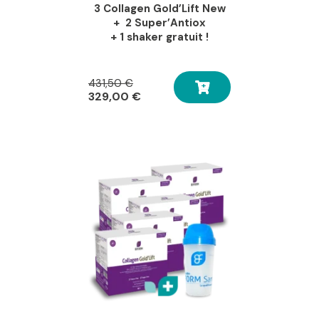
3 Collagen Gold’Lift New
+ 2 Super’Antiox
+ 1 shaker gratuit !
Le
431,50
€
prix
Le
329,00
€
initial
prix
était :
actuel
431,50 €.
est :
329,00 €.