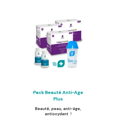
était :
actuel
106,40 €.
est :
89,00 €.
Pack Beauté Anti-Age
Plus
Beauté, peau, anti-âge,
antioxydant !