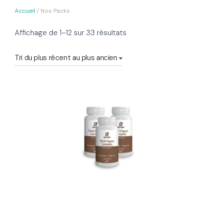
Accueil
/ Nos Packs
Trié
Affichage de 1–12 sur 33 résultats
du
plus
récent
au
plus
ancien