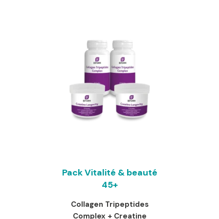
était :
actuel
138,00 €.
est :
115,00 €.
Pack Vitalité & beauté
45+
Collagen Tripeptides
Complex + Creatine