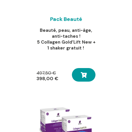
Pack Beauté
Beauté, peau, anti-âge,
anti-taches !
5 Collagen Gold’Lift New +
1 shaker gratuit !
Le
497,50
€
prix
Le
398,00
€
initial
prix
était :
actuel
497,50 €.
est :
398,00 €.