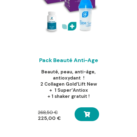
Pack Beauté Anti-Age
Beauté, peau, anti-âge,
antioxydant !
2 Collagen Gold’Lift New
+ 1 Super’Antiox
+ 1 shaker gratuit !
Le
268,50
€
prix
Le
225,00
€
initial
prix
était :
actuel
268,50 €.
est :