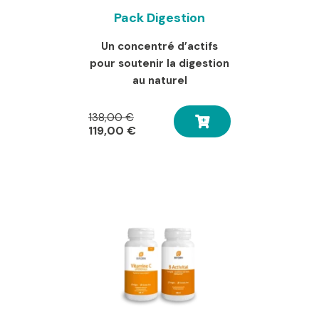
Pack Digestion
Un concentré d’actifs
pour soutenir la digestion
au naturel
Le
138,00
€
prix
Le
119,00
€
initial
prix
était :
actuel
138,00 €.
est :
119,00 €.