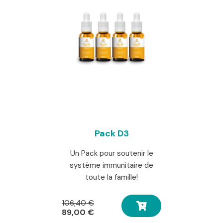
Pack D3
Un Pack pour soutenir le
système immunitaire de
toute la famille!
Le
106,40
€
prix
Le
89,00
€
initial
prix