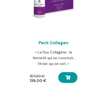
Pack Collagen
« Le Duo Collagène : la
fermeté qui se construit,
l’éclat qui se voit. »
Le
157,00
€
prix
Le
139,00
€
initial
prix
était :
actuel
157,00 €.
est :
139,00 €.