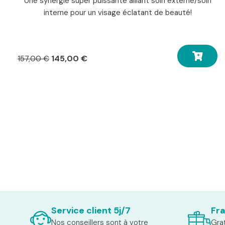
Une synergie super puissante alliant soin externe/soin
interne pour un visage éclatant de beauté!
Le
Le
145,00
€
157,00
€
prix
prix
initial
actuel
était :
est :
157,00 €.
145,00 €.
Service client 5j/7
Fra
Nos conseillers sont à votre
Grat