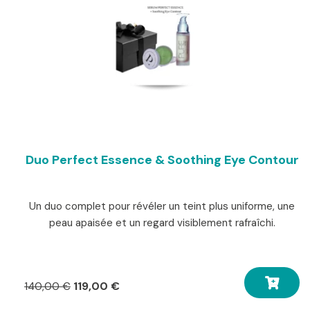
Duo Perfect Essence & Soothing Eye Contour
Un duo complet pour révéler un teint plus uniforme, une
peau apaisée et un regard visiblement rafraîchi.
Le
Le
119,00
€
140,00
€
prix
prix