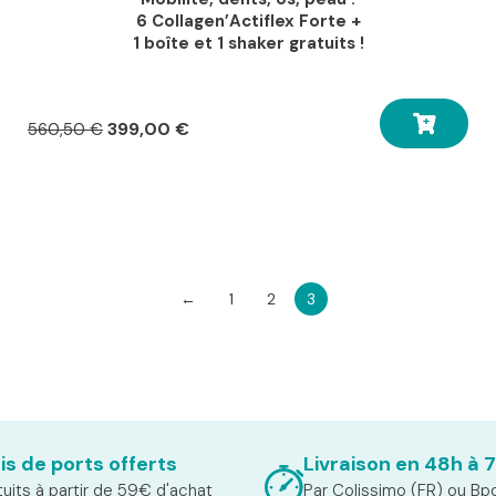
6 Collagen’Actiflex Forte
+
1 boîte et 1 shaker gratuits !
Le
Le
399,00
€
560,50
€
prix
prix
initial
actuel
était :
est :
560,50 €.
399,00 €.
←
1
2
3
is de ports offerts
Livraison en 48h à 
uits à partir de 59€ d'achat
Par Colissimo (FR) ou Bp