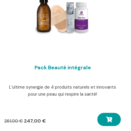
Pack Beauté intégrale
L’ultime synergie de 4 produits naturels et innovants
pour une peau qui respire la santé!
Le
Le
247,00
€
261,00
€
prix
prix