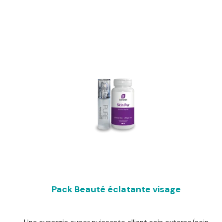
initial
actuel
était :
est :
140,00 €.
119,00 €.
Pack Beauté éclatante visage