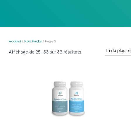
Accueil
/
Nos Packs
/ Page 3
Trié
Affichage de 25–33 sur 33 résultats
du
plus
récent
au
plus
ancien