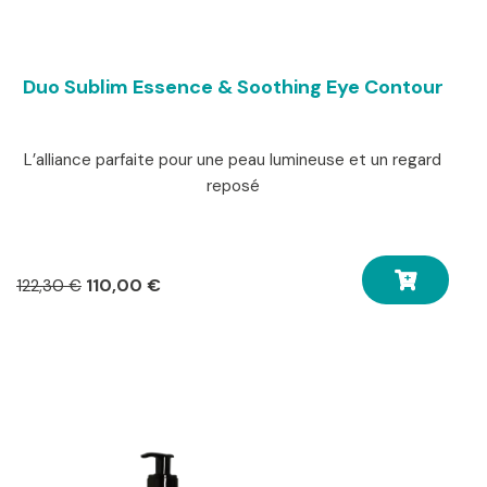
Duo Sublim Essence & Soothing Eye Contour
L’alliance parfaite pour une peau lumineuse et un regard
reposé
Le
Le
110,00
€
122,30
€
prix
prix
initial
actuel
était :
est :
122,30 €.
110,00 €.