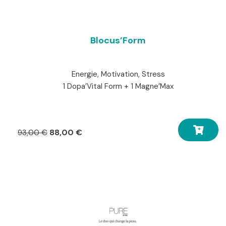
Blocus’Form
Energie, Motivation, Stress
1 Dopa’Vital Form + 1 Magne’Max
Le
Le
88,00
€
93,00
€
prix
prix
initial
actuel
était :
est :
93,00 €.
88,00 €.