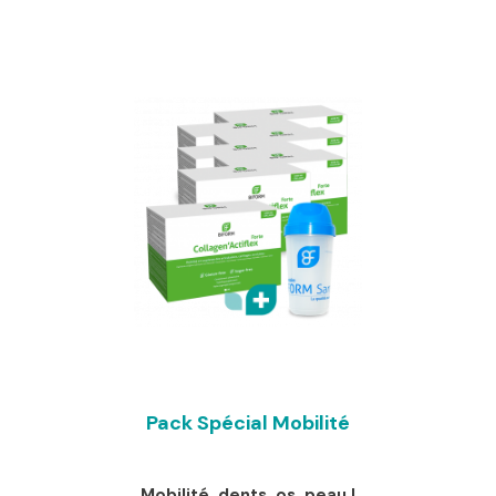
initial
actuel
était :
est :
163,00 €.
154,00 €.
Pack Spécial Mobilité
Mobilité, dents, os, peau !