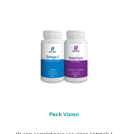
initial
actuel
était :
est :
261,00 €.
247,00 €.
Pack Vision