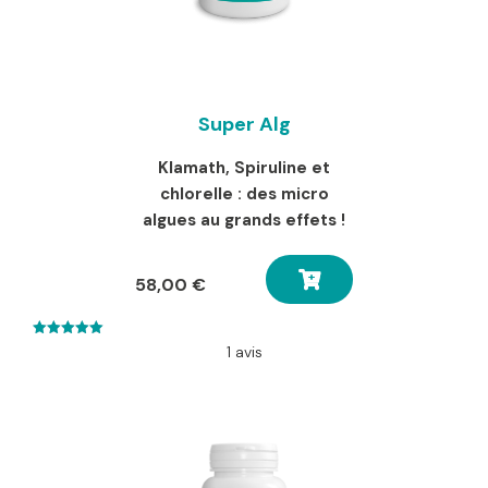
Super Alg
Klamath, Spiruline et
chlorelle : des micro
algues au grands effets !
58,00
€
5.00
1 avis
out of 5