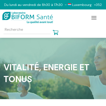
Du lundi au vendredi de 8h30 à 17h30 –
Luxembourg : +352
2833 6103 –
Belgique : +32 (0)2 555 1130 –
France : 0801
Toggle N
798 805 – 09 73 03 47 64 e-mail contact@biform-sante.com
VITALITÉ, ENERGIE ET
TONUS