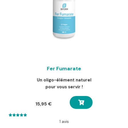
Fer Fumarate
Un oligo-élément naturel
pour vous servir !
15,95
€
5.00
1 avis
out of 5