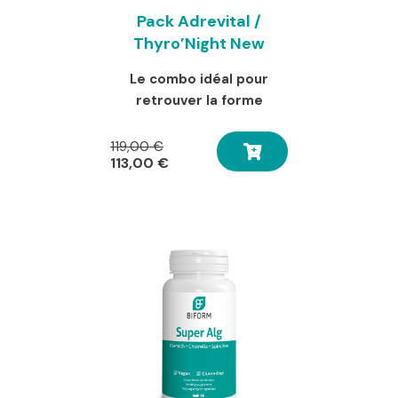
Pack Adrevital /
Thyro’Night New
Le combo idéal pour
retrouver la forme
Le
119,00
€
prix
Le
113,00
€
initial
prix
était :
actuel
119,00 €.
est :
113,00 €.