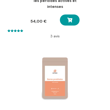
les périodes actives et
intenses
54,00
€
5.00
3 avis
out of 5