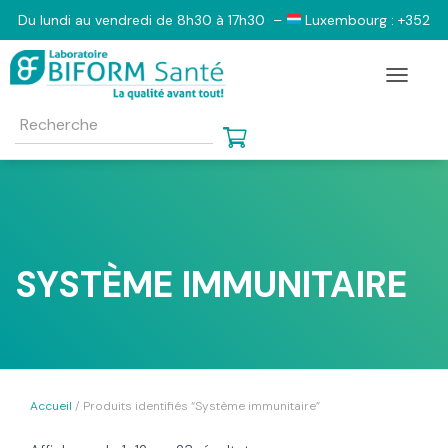
Du lundi au vendredi de 8h30 à 17h30 –
Luxembourg : +352
2833 6103 –
Belgique : +32 (0)2 555 1130 –
France : 0801
Toggle N
798 805 – 09 73 03 47 64 e-mail contact@biform-sante.com
SYSTÈME IMMUNITAIRE
Accueil
/ Produits identifiés “Système immunitaire”