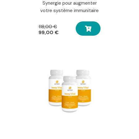
Synergie pour augmenter
votre système immunitaire
Le
118,00
€
prix
Le
99,00
€
initial
prix
était :
actuel
118,00 €.
est :
99,00 €.