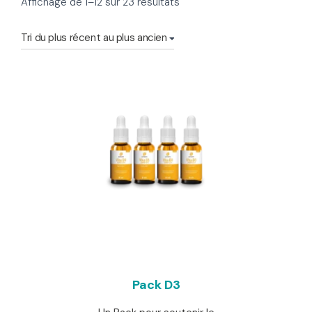
Trié
Affichage de 1–12 sur 23 résultats
du
plus
récent
au
plus
ancien
Pack D3