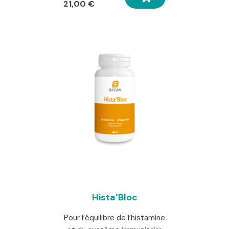
prix
Le
21,00
€
initial
prix
était :
actuel
30,00 €.
est :
21,00 €.
Hista’Bloc
Pour l’équilibre de l’histamine