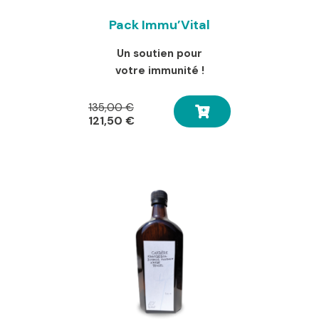
Pack Immu’Vital
Un soutien pour
votre immunité !
Le
135,00
€
prix
Le
121,50
€
initial
prix
était :
actuel
135,00 €.
est :
121,50 €.