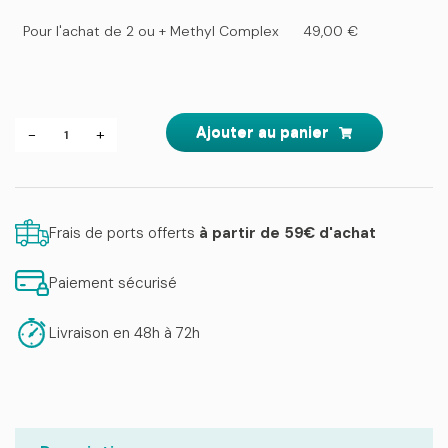
Pour l'achat de 2 ou + Methyl Complex
49,00
€
quantité
Ajouter au panier
-
+
de
Methyl
Complex
Frais de ports offerts
à partir de 59€ d'achat
Paiement sécurisé
Livraison en 48h à 72h