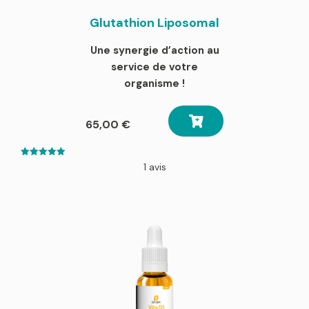
Glutathion Liposomal
Une synergie d’action au
service de votre
organisme !
65,00
€
5.00
1 avis
out of 5