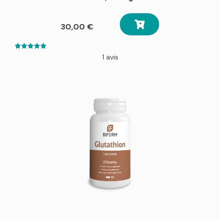
30,00
€
5.00
1 avis
out of 5