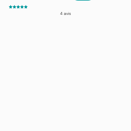
5.00
4 avis
out of 5