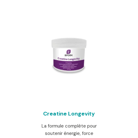
initial
prix
était :
actuel
117,00 €.
est :
98,00 €.
Creatine Longevity
La formule complète pour
soutenir énergie, force