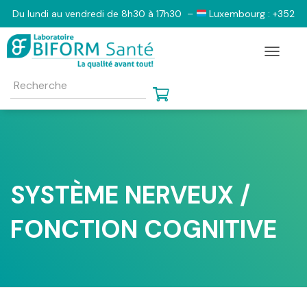
Du lundi au vendredi de 8h30 à 17h30 –
Luxembourg : +352
2833 6103 –
Belgique : +32 (0)2 555 1130 –
France : 0801
Toggle N
798 805 – 09 73 03 47 64 e-mail contact@biform-sante.com
SYSTÈME NERVEUX /
FONCTION COGNITIVE