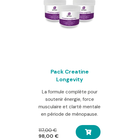
Pack Creatine
Longevity
La formule complète pour
soutenir énergie, force
musculaire et clarté mentale
en période de ménopause.
Le
117,00
€
prix
Le
98,00
€