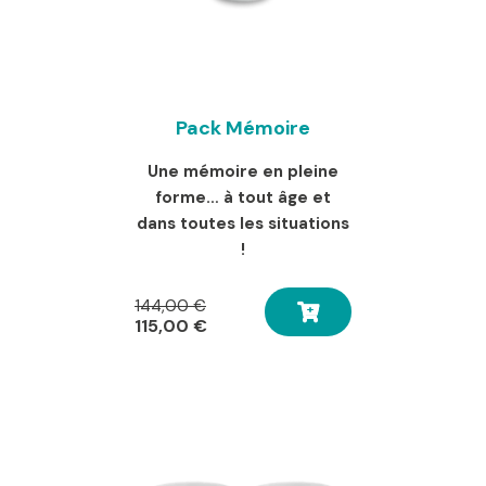
Pack Mémoire
Une mémoire en pleine
forme… à tout âge et
dans toutes les situations
!
Le
144,00
€
prix
Le
115,00
€
initial
prix
était :
actuel
144,00 €.
est :
115,00 €.