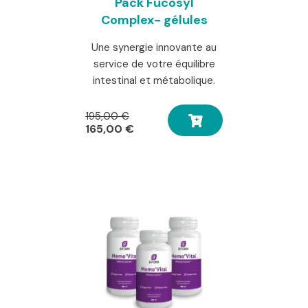
Pack Fucosyl
Complex- gélules
Une synergie innovante au
service de votre équilibre
intestinal et métabolique.
Le
195,00
€
prix
Le
165,00
€
initial
prix
était :
actuel
195,00 €.
est :
165,00 €.