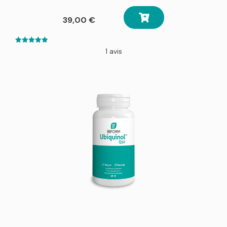
39,00
€
5.00
1 avis
out of 5