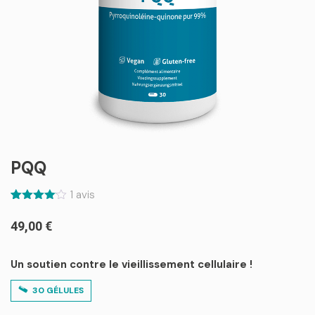
PQQ
1
avis
Noté
1
4.00
49,00
€
sur 5
basé
sur
notation
Un soutien contre le vieillissement cellulaire !
client
30 GÉLULES