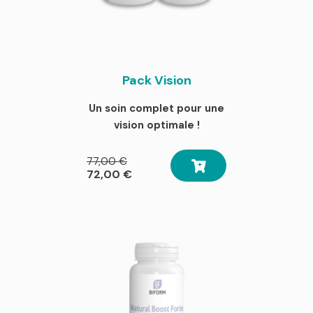
Pack Vision
Un soin complet pour une
vision optimale !
Le
77,00
€
prix
Le
72,00
€
initial
prix
était :
actuel
77,00 €.
est :
72,00 €.