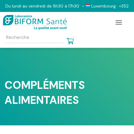
Du lundi au vendredi de 8h30 à 17h30 –
Luxembourg : +352
2833 6103 –
Belgique : +32 (0)2 555 1130 –
France : 0801
Toggle N
798 805 – 09 73 03 47 64 e-mail contact@biform-sante.com
COMPLÉMENTS
ALIMENTAIRES