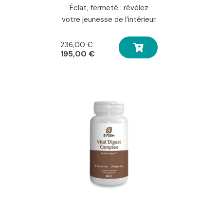
Éclat, fermeté : révélez
votre jeunesse de l’intérieur.
Le
236,00
€
prix
Le
195,00
€
initial
prix
était :
actuel
236,00 €.
est :
195,00 €.