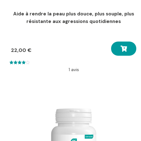
Aide à r
endre la peau plus douce, plus souple, plus
résistante aux agressions quotidiennes
22,00
€
4.00
1 avis
out of 5