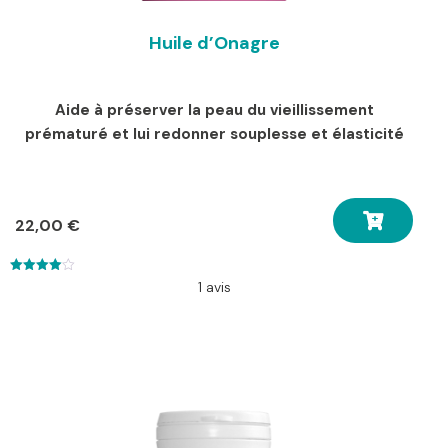
Huile d’Onagre
Aide à préserver la peau du vieillissement
prématuré et lui redonner souplesse et élasticité
22,00
€
4.00
1 avis
out of 5