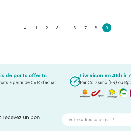
←
1
2
3
6
7
8
9
…
is de ports offerts
Livraison en 48h à 
uits à partir de 59€ d'achat
Par Colissimo (FR) ou Bp
t recevez un bon