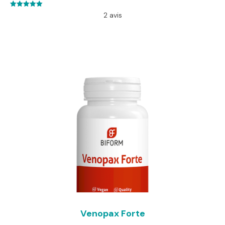
5.00
2 avis
out of 5
Venopax Forte