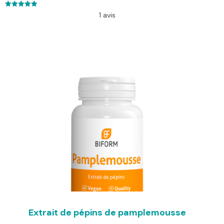
5.00
1 avis
out of 5
Extrait de pépins de pamplemousse