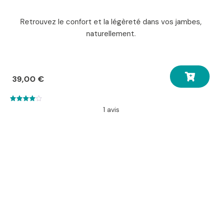
Retrouvez le confort et la légèreté dans vos jambes,
naturellement.
39,00
€
4.00
1 avis
out of 5