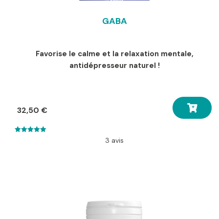
GABA
Favorise le calme et la relaxation mentale,
antidépresseur naturel !
32,50
€
5.00
3 avis
out of 5