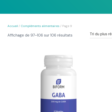
Accueil
/
Compléments alimentaires
/ Page 9
Trié
Affichage de 97–106 sur 106 résultats
du
plus
récent
au
plus
ancien