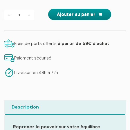
quantité
Ajouter au panier
-
+
de
Troubles
Hormonaux-
Reprenez
le
pouvoir!
Frais de ports offerts
à partir de 59€ d'achat
Paiement sécurisé
Livraison en 48h à 72h
Description
Reprenez le pouvoir sur votre équilibre