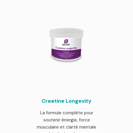
177,00 €.
est :
149,00 €.
Creatine Longevity
La formule complète pour
soutenir énergie, force
musculaire et clarté mentale