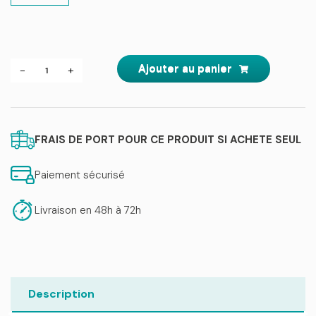
quantité
Ajouter au panier
-
+
de
Hydra
Milk
Cleanser
FRAIS DE PORT POUR CE PRODUIT SI ACHETE SEUL
Paiement sécurisé
Livraison en 48h à 72h
Description