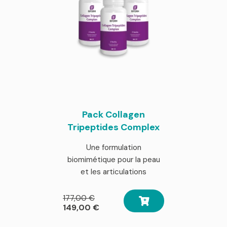
Pack Collagen
Tripeptides Complex
Une formulation
biomimétique pour la peau
et les articulations
Le
177,00
€
prix
Le
149,00
€
initial
prix
était :
actuel