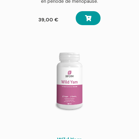
en période de ménopause.
39,00
€