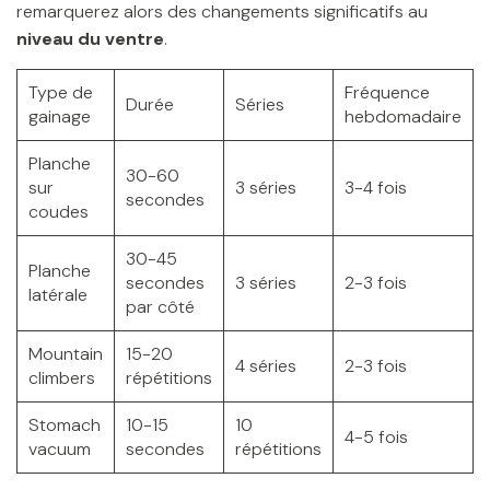
remarquerez alors des changements significatifs au
niveau du ventre
.
Type de
Fréquence
Durée
Séries
gainage
hebdomadaire
Planche
30-60
sur
3 séries
3-4 fois
secondes
coudes
30-45
Planche
secondes
3 séries
2-3 fois
latérale
par côté
Mountain
15-20
4 séries
2-3 fois
climbers
répétitions
Stomach
10-15
10
4-5 fois
vacuum
secondes
répétitions