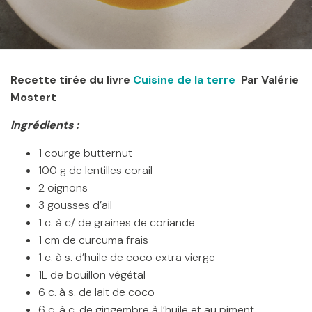
Recette tirée du livre
Cuisine de la terre
Par Valérie
Mostert
Ingrédients :
1 courge butternut
100 g de lentilles corail
2 oignons
3 gousses d’ail
1 c. à c/ de graines de coriande
1 cm de curcuma frais
1 c. à s. d’huile de coco extra vierge
1L de bouillon végétal
6 c. à s. de lait de coco
6 c. à c. de gingembre à l’huile et au piment